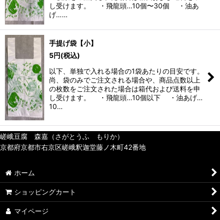
し受けます。 ・飛龍頭…10個〜30個 ・油あ
げ……
手提げ袋【小】
5
円
(税込)
以下、単独で入れる場合の1袋あたりの目安です。
尚、袋のみでご注文される場合や、商品点数以上
の枚数をご注文された場合は箱代および送料を申
し受けます。 ・飛龍頭…10個以下 ・油あげ…
10…
嵯峨豆腐 森嘉（さがとうふ もりか）
京都府京都市右京区嵯峨釈迦堂藤ノ木町42番地
ホーム
ショッピングカート
マイページ