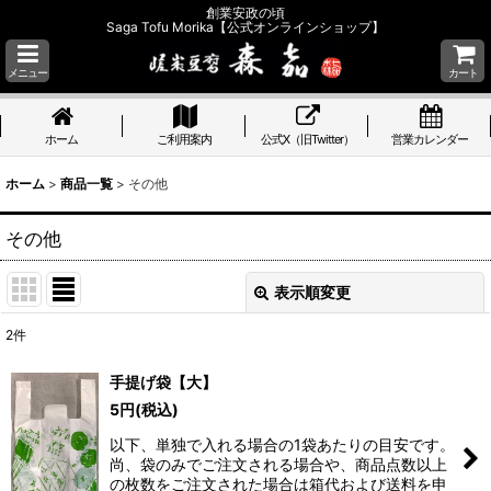
創業安政の頃
Saga Tofu Morika【公式オンラインショップ】
メニュー
カート
ホーム
ご利用案内
公式X（旧Twitter）
営業カレンダー
ホーム
>
商品一覧
>
その他
その他
表示順変更
閉じる
2
件
表示数
:
手提げ袋【大】
5
円
(税込)
並び順
:
以下、単独で入れる場合の1袋あたりの目安です。
尚、袋のみでご注文される場合や、商品点数以上
絞り込む
の枚数をご注文された場合は箱代および送料を申